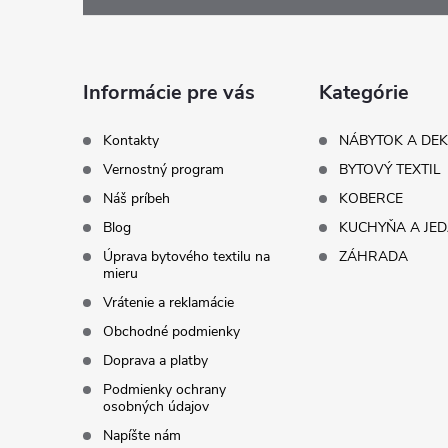
p
ä
Informácie pre vás
Kategórie
t
Kontakty
NÁBYTOK A DE
Vernostný program
BYTOVÝ TEXTIL
i
Náš príbeh
KOBERCE
Blog
KUCHYŇA A JE
e
Úprava bytového textilu na
ZÁHRADA
mieru
Vrátenie a reklamácie
Obchodné podmienky
Doprava a platby
Podmienky ochrany
osobných údajov
Napíšte nám