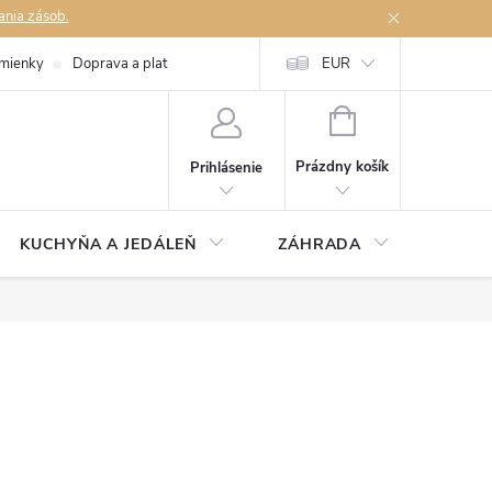
ania zásob.
mienky
Doprava a platby
Podmienky ochrany osobných údajov
EUR
Na
NÁKUPNÝ
KOŠÍK
Prázdny košík
Prihlásenie
KUCHYŇA A JEDÁLEŇ
ZÁHRADA
TAKM