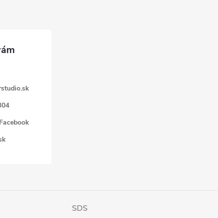
studio.sk
304
 Facebook
sk
SDS