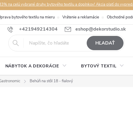
3% na celú vybrané druhy bytového textilu a doplnkov! Akcia platí do vypred
prava bytového textilu na mieru
Vrátenie a reklamácie
Obchodné pod
+421949214304
eshop@dekorstudio.sk
HĽADAŤ
NÁBYTOK A DEKORÁCIE
BYTOVÝ TEXTIL
Gastronomic
Behúň na stôl 18 - fialový