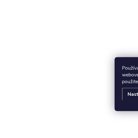
Použív
webovej
použite
Nast