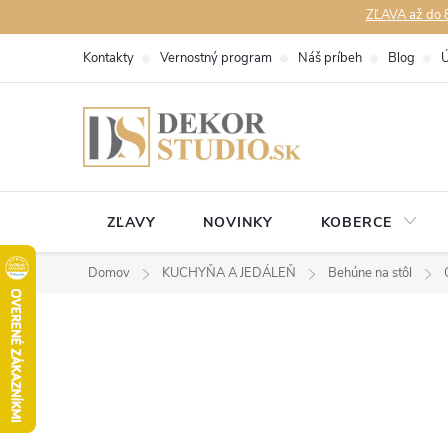
Prejsť
ZĽAVA až do 8
na
Kontakty
Vernostný program
Náš príbeh
Blog
Ú
obsah
ZĽAVY
NOVINKY
KOBERCE
Domov
KUCHYŇA A JEDÁLEŇ
Behúne na stôl