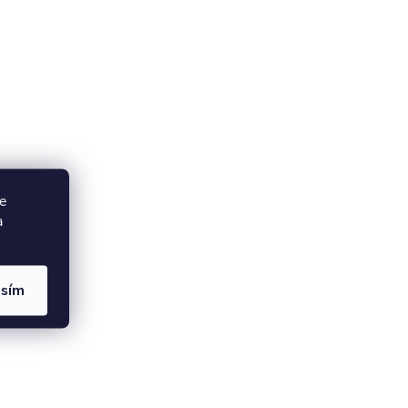
e
a
asím