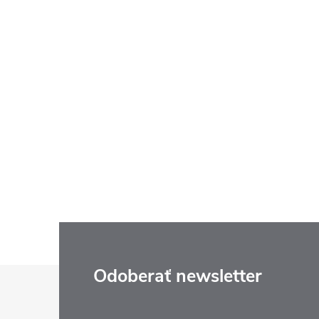
Z
Odoberať newsletter
á