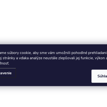
ame súbory cookie, aby sme vám umožnili pohodlné prehliadani
 stránky a vďaka analýze neustále zlepšovali jej funkcie, výkon 
ľnosť.
avenie
Súhl